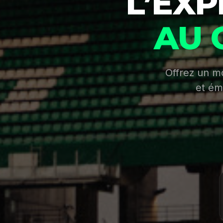
L’EX
AU 
Offrez un m
et ém