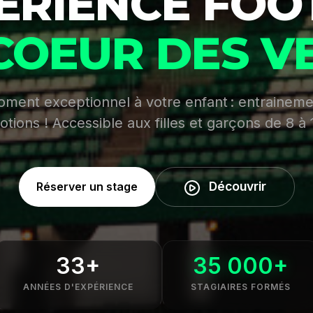
PÉRIENCE FOO
COEUR DES V
oment exceptionnel à votre enfant : entraineme
otions ! Accessible aux filles et garçons de 8 à 
Découvrir
Réserver un stage
33+
35 000+
ANNÉES D'EXPÉRIENCE
STAGIAIRES FORMÉS