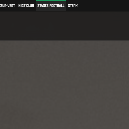
ŒUR-VERT
KIDS'CLUB
STAGES FOOTBALL
STEPH'