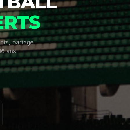
TBALL
ERTS
nts, partage
16 ans