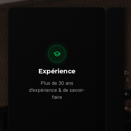
Expérience
De
le
Plus de 30 ans
d’expérience & de savoir-
éd
faire
a
ad