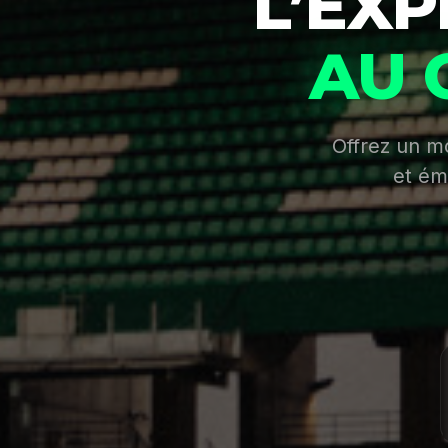
L’EX
AU 
Offrez un m
et ém