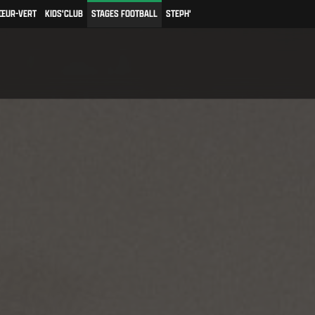
ŒUR-VERT
KIDS'CLUB
STAGES FOOTBALL
STEPH'