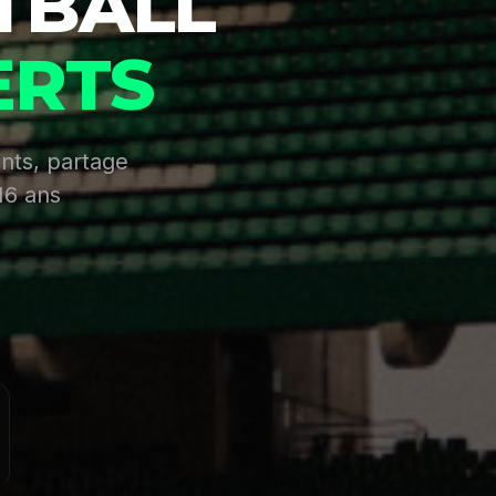
TBALL
ERTS
nts, partage
16 ans