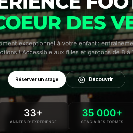
PÉRIENCE FOO
COEUR DES V
oment exceptionnel à votre enfant : entraineme
otions ! Accessible aux filles et garçons de 8 à 
Découvrir
Réserver un stage
33+
35 000+
ANNÉES D'EXPÉRIENCE
STAGIAIRES FORMÉS