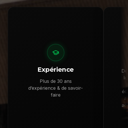
Expérience
De
le
Plus de 30 ans
d’expérience & de savoir-
éd
faire
a
ad