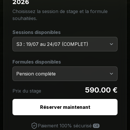
2026
Choisissez la session de stage et la formule
souhaitées.
Sessions disponibles
Formules disponibles
590.00 €
Prix du stage
Réserver maintenant
Paiement 100% sécurisé
CB